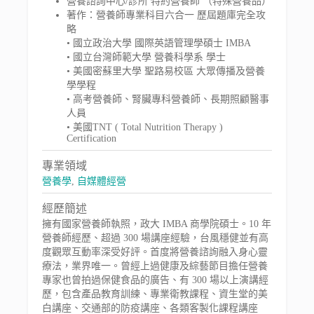
營養諮詢中心/診所 特約營養師 （特殊營養品）
著作：營養師專業科目六合一 歷屆題庫完全攻
略
• 國立政治大學 國際英語管理學碩士 IMBA
• 國立台灣師範大學 營養科學系 學士
• 美國密蘇里大學 聖路易校區 大眾傳播及營養
學學程
• 高考營養師、腎臟專科營養師、長期照顧醫事
人員
• 美國TNT ( Total Nutrition Therapy )
Certification
專業領域
營養學
,
自媒體經營
經歷簡述
擁有國家營養師執照，政大 IMBA 商學院碩士。10 年
營養師經歷、超過 300 場講座經驗，台風穩健並有高
度觀眾互動率深受好評。首度將營養諮詢融入身心靈
療法，業界唯一。曾經上過健康及綜藝節目擔任營養
專家也曾拍過保健食品的廣告、有 300 場以上演講經
歷，包含產品教育訓練、專業衛教課程、資生堂的美
白講座、交通部的防疫講座、各類客製化課程講座