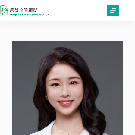
跳
至
主
要
內
容