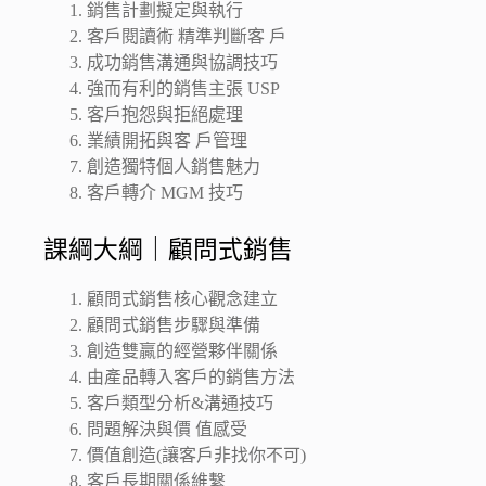
銷售計劃擬定與執行
客戶閱讀術 精準判斷客 戶
成功銷售溝通與協調技巧
強而有利的銷售主張 USP
客戶抱怨與拒絕處理
業績開拓與客 戶管理
創造獨特個人銷售魅力
客戶轉介 MGM 技巧
課綱大綱｜顧問式銷售
顧問式銷售核心觀念建立
顧問式銷售步驟與準備
創造雙贏的經營夥伴關係
由產品轉入客戶的銷售方法
客戶類型分析&溝通技巧
問題解決與價 值感受
價值創造(讓客戶非找你不可)
客戶長期關係維繫