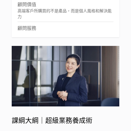
顧問價值
高端客戶所購買的不是產品，而是個人風格和解決能
力
顧問服務
課綱大綱｜超級業務養成術