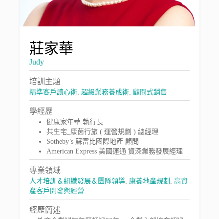
莊家華
Judy
培訓主題
精準客戶讀心術
,
超級業務養成術
,
顧問式銷售
學經歷
健康家年華 執行長
共生宅
_
康茵行旅
(
運營規劃
)
總經理
Sotheby’s
蘇富比國際地產 顧問
American Express
美國運通 資深業務發展經理
專業領域
人才培訓＆組織發展＆團隊領導
,
康養地產規劃
,
高資
產客戶開發與經營
經歷簡述