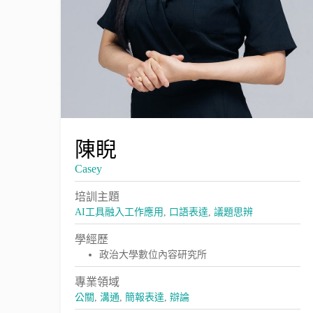
陳睨
Casey
培訓主題
AI工具融入工作應用
,
口語表達
,
議題思辨
學經歷
政治大學數位內容研究所
專業領域
公關
,
溝通
,
簡報表達
,
辯論