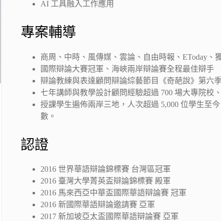
AI 工具融入工作應用
專案輔導
商周、中時、風傳媒、雲論、自由時報、EToday
國際辯論大賽冠軍、海峽兩岸辯論賽全程最佳辯手
辯論教練與表達顧問辯論綜藝節目《奇葩說》第六
七年講師與教學設計顧問經驗超過 700 場大專院
授課學生遍佈兩岸三地，人次超過 5,000 位學生至今
數。
認證
2016 世界華語辯論錦標賽 台灣區冠軍
2016 臺灣大學菁英盃辯論錦標賽 殿軍
2016 馬來西亞中華盃國際華語辯論賽 冠軍
2016 新國際華語辯論邀請賽 亞軍
2017 新加坡亞太盃國際華語辯論賽 亞軍