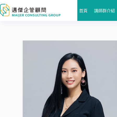
跳
至
首頁
講師群介紹
主
要
內
容