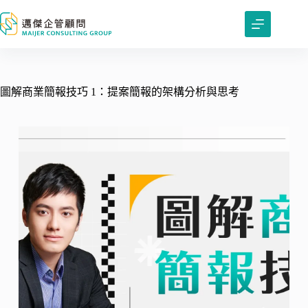
跳
至
主
要
內
容
圖解商業簡報技巧 1：提案簡報的架構分析與思考