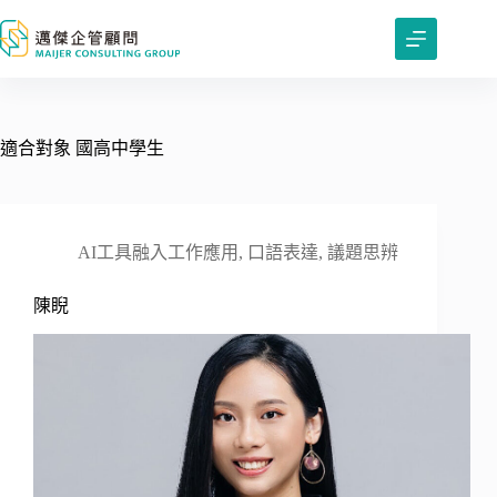
跳
至
主
要
內
容
適合對象
國高中學生
AI工具融入工作應用
,
口語表達
,
議題思辨
陳睨