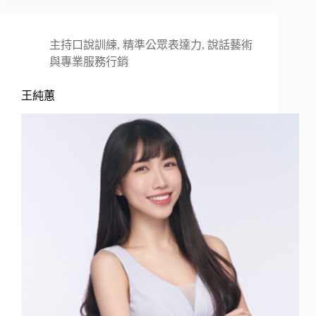
主持口說訓練
,
精準公眾表達力
,
說話藝術
與專業服務行銷
王純蕙