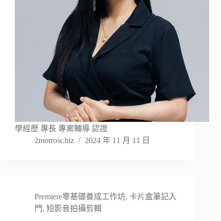
學經歷 專長 專案輔導 認證
2morrow.biz
2024 年 11 月 11 日
Premiere零基礎養成工作坊
,
卡片盒筆記入
門
,
短影音拍攝剪輯