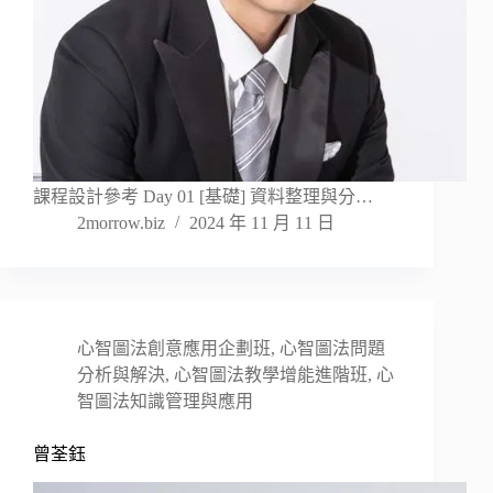
課程設計參考 Day 01 [基礎] 資料整理與分…
2morrow.biz
2024 年 11 月 11 日
心智圖法創意應用企劃班
,
心智圖法問題
分析與解決
,
心智圖法教學增能進階班
,
心
智圖法知識管理與應用
曾荃鈺