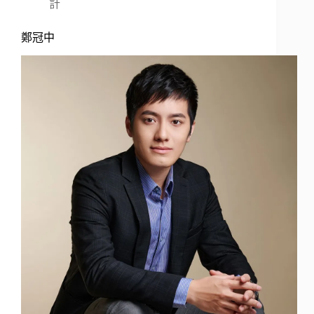
計
鄭冠中