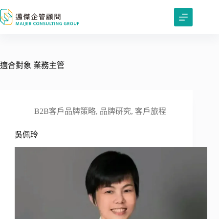
跳
至
主
要
內
容
適合對象
業務主管
B2B客戶品牌策略
,
品牌硏究
,
客戶旅程
吳佩玲