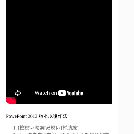
PowePoint 2013 版本以後作法
[檢視]->勾選[尺規]->[輔助線]