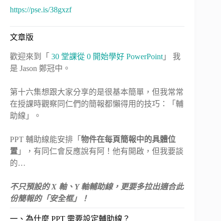
https://pse.is/38gxzf
文章版
歡迎來到「
30 堂課從 0 開始學好 PowerPoint
」 我
是 Jason 鄭冠中。
第十六集想跟大家分享的是很基本簡單，但我常常
在授課時觀察同仁們的簡報都懶得用的技巧：「輔
助線」。
PPT 輔助線能安排「
物件在每頁簡報中的具體位
置
」，有同仁會反應說有阿！他有開啟，但我要談
的…
不只預設的 X 軸、Y 軸輔助線，更要多拉出適合此
份簡報的「安全框」！
一、為什麼 PPT 需要設定輔助線？