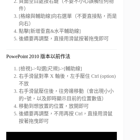
頁面空白處按右鍵（不要不小心誤觸任何物
件）
[格線與輔助線]向右選單（不要直接點，而是
向右）
點擊[新增垂直&水平輔助線]
後續要再調整，直接用滑鼠按著拖曳即可
PowePoint 2010 版本以前作法
[檢視]->勾選[尺規]->[輔助線]
右手滑鼠對準 X 軸後，左手壓住 Ctrl (option)
不放
右手滑鼠壓住後，往旁邊移動（會出現小小
的+號，以及即時顯示目前的位置數值）
移動到想放置的位置，放開即可
後續要再調整，不用再按 Ctrl，直接用滑鼠
按著拖曳即可