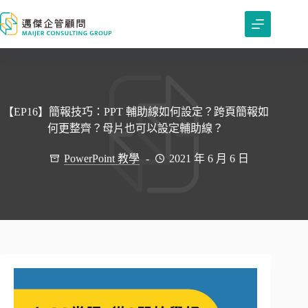
跳
至
主
要
內
容
【EP16】簡報技巧：PPT 輔助線如何設定？跨頁簡報如
何更整齊？母片也可以設定輔助線？
PowerPoint 教學
2021 年 6 月 6 日