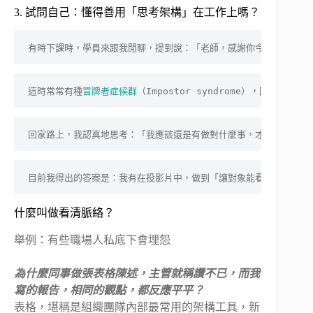
3. 試問自己：懂得善用「思考架構」在工作上嗎？
有時下課時，學員來跟我閒聊，提到說：「老師，感謝你今天的分享，
這時常常有種
冒牌者症候群
（Impostor syndrome），回應道
回家路上，我認真地思考：「我應該還是有做對什麼事，才會被別人這
目前我得出的答案是：我有在投影片中，做到「讓對象能看清邏輯脈絡
什麼叫做看清脈絡？
舉例：有些職場人私底下會埋怨
為什麼同事做張表格陳述，主管就稱讚不已，而我
寫的報告，相同的觀點，都反應平平？
表格，堪稱是組織團隊內部最常用的架構工具，新