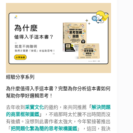
經驗分享系列
為什麼值得入手這本書？完整為你分析這本書如何
幫助你學好邏輯思考！
去年收到
采實文化
的邀約，來共同推薦
「
解決問題
的商業框架圖鑑
」
，不過那時太忙騰不出時間而沒
有後續。沒想到此書作者太強大，今年緊接著推出
「
把問題化繁為簡的思考架構圖鑑
」，這回，我決