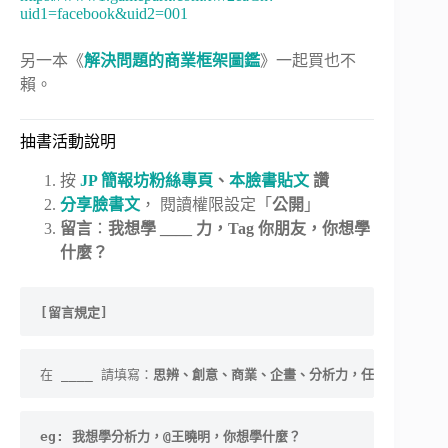
uid1=facebook&uid2=001
另一本《
解決問題的商業框架圖鑑
》一起買也不
賴。
抽書活動說明
按
JP 簡報坊粉絲專頁
、
本臉書貼文
讚
分享臉書文
， 閱讀權限設定「
公開
」
留言
：
我想學 ____ 力，Tag 你朋友，你想學
什麼？
[留言規定]
在 ____ 請填寫：
思辨、創意、商業、企畫、分析力，任選一種，當
eg: 我想學分析力，@王曉明，你想學什麼？