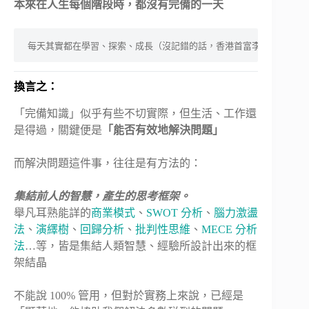
本來在人生每個階段時，都沒有完備的一天
每天其實都在學習、探索、成長（沒記錯的話，香港首富李嘉誠、微軟
換言之：
「完備知識」似乎有些不切實際，但生活、工作還
是得過，關鍵便是
「能否有效地解決問題」
而解決問題這件事，往往是有方法的：
集結前人的智慧，產生的思考框架。
舉凡耳熟能詳的
商業模式
、
SWOT 分析
、
腦力激盪
法
、
演繹樹
、
回歸分析
、
批判性思維
、
MECE 分析
法
…等，皆是集結人類智慧、經驗所設計出來的框
架結晶
不能說 100% 管用，但對於實務上來說，已經是