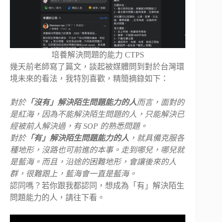
培養解決問題的能力 CTPS
幾天前老師寫了篇文，談起被媒體問到對於台灣環
境未來的看法，我特別喜歡，精簡摘錄如下：
對於
「沒有」解決陌生問題能力的人
而言，面對的
是紅海，因為不能解決陌生問題的人，只能解決已
經被前人解決過，有 SOP 的熟悉問題。
對於
「有」解決陌生問題能力的人
，就具備克服各
種地形，沒路也可前進的本事。走到哪兒，哪兒就
是藍海。而且，沿途的困難地形，會讓後來的人
群，很難跟上，藍海會一直是藍海。
認同嗎？若你跟我都認同，想成為「有」解決陌生
問題能力的人，請往下看。