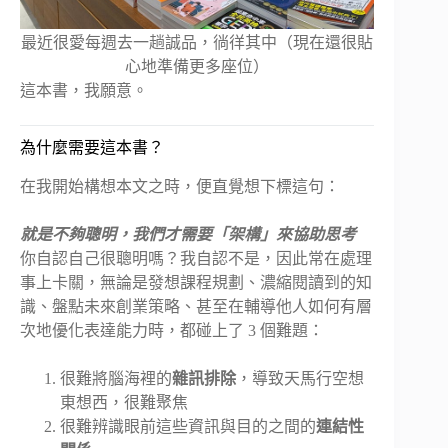
最近很愛每週去一趟誠品，徜徉其中（現在還很貼
心地準備更多座位）
這本書，我願意。
為什麼需要這本書？
在我開始構想本文之時，便直覺想下標這句：
就是不夠聰明，我們才需要「架構」來協助思考
你自認自己很聰明嗎？我自認不是，因此常在處理
事上卡關，無論是發想課程規劃、濃縮閱讀到的知
識、盤點未來創業策略、甚至在輔導他人如何有層
次地優化表達能力時，都碰上了 3 個難題：
很難將腦海裡的
雜訊排除
，導致天馬行空想
東想西，很難聚焦
很難辨識眼前這些資訊與目的之間的
連結性