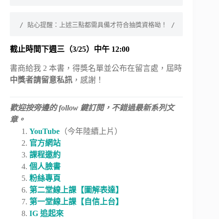
/ 貼心提醒：上述三點都需具備才符合抽獎資格呦！ /
截止時間下週三（3/25）中午 12:00
書商給我 2 本書，得獎名單並公布在留言處，屆時
中獎者請留意私訊
，感謝！
歡迎按旁邊的 follow 鍵訂閱，不錯過最新系列文
章。
YouTube
（今年陸續上片）
官方網站
課程邀約
個人臉書
粉絲專頁
第二堂線上課【圖解表達】
第一堂線上課【自信上台】
IG 追起來