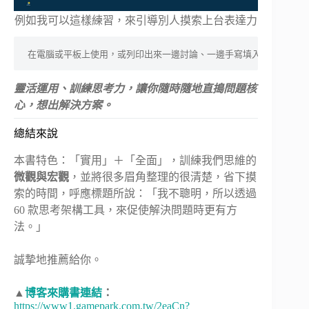
例如我可以這樣練習，來引導別人摸索上台表達力
在電腦或平板上使用，或列印出來一邊討論、一邊手寫填入
靈活運用、訓練思考力，讓你隨時隨地直搗問題核
心，想出解決方案。
總結來說
本書特色：「實用」＋「全面」，訓練我們思維的
微觀與宏觀
，並將很多眉角整理的很清楚，省下摸
索的時間，呼應標題所說：「我不聰明，所以透過
60 款思考架構工具，來促使解決問題時更有方
法。」
誠摯地推薦給你。
▲
博客來購書連結
：
https://www1.gamepark.com.tw/2eaCn?