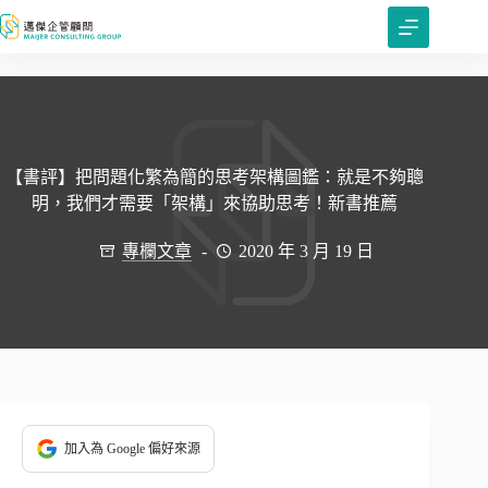
跳
至
主
要
內
容
【書評】把問題化繁為簡的思考架構圖鑑：就是不夠聰
明，我們才需要「架構」來協助思考！新書推薦
專欄文章
2020 年 3 月 19 日
加入為 Google 偏好來源