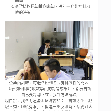
關係
很難透過
已知推向未知
，設計一套能控制風
險的決策
企業內訓時，可能會碰到各式有挑戰性的問題
（eg: 如何即時收斂學員的討論成果），都要告訴
自己要冷靜下來，找到方法解決
坦白說，我會將這些困難歸咎於：「書讀太少、經
驗不夠、聰穎有限」，但進一步反思時，察覺到
人