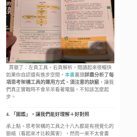
貫徹了：左頁工具、右頁解析，閱讀起來很暢快
如果你自認還有進步空間，
本書
裏頭
詳盡分析了每
項思考架構工具的運用方式、須注意的訣竅
，讓我
們真正實戰時不會呆呆看著電腦，不知該怎麼起
步。
4. 「圖鑑」，讓我們能好理解＋好對照
承上點，思考架構的工具之十八九都是有視覺化的
脈絡（看起來才比較厲害），然而一來不太會畫