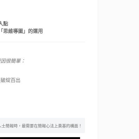
入點
「思維導圖」的運用
原因很簡單：
處破綻百出
人士簡報時，最需要在簡報心法上奠基的構面！ 