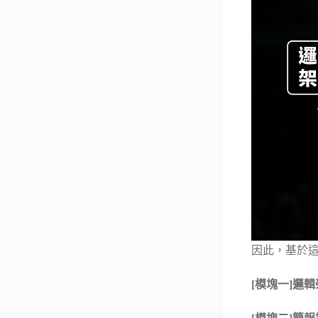
因此，基於
[模塊一]邏