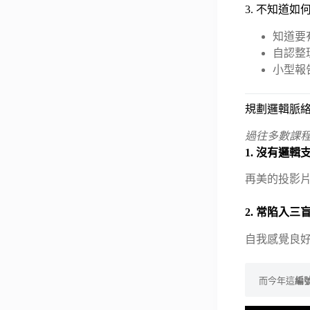
3. 不知道
知道要
自認整
小型報
規劃邏輯脈
過往多數課程
1. 沒有邏輯
再美的投影
2. 常陷入三
自我感覺良
而今年這
編