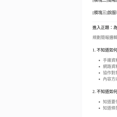
[模塊二]簡
[模塊三]說
進入正題：
規劃簡報邏輯
1. 不知道
手邊資
網路資
協作對
內容方
2. 不知道
知道要
知道條