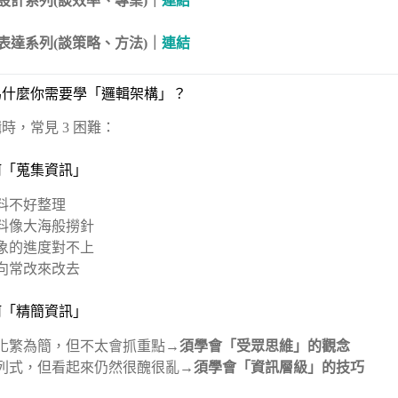
報設計系列(談效率、專業)｜
連結
服表達系列(談策略、方法)｜
連結
為什麼你需要學「邏輯架構」？
時，常見 3 困難：
如何「蒐集資訊」
料不好整理
料像大海般撈針
象的進度對不上
向常改來改去
如何「精簡資訊」
化繁為簡，但不太會抓重點→
須學會「受眾思維」的觀念
列式，但看起來仍然很醜很亂→
須學會「資訊層級」的技巧