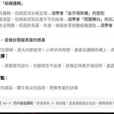
如何「組織邏輯」
有邏輯，但總是流水帳呈現→
須學會「金字塔架構」的原則
理清楚，但總是得到反應平平的結果→
須學會「問題導向」的切
告沒問題，但面對長篇、年度、總報告等很難組織重點→
須學會
絡，是做好簡報表達的根基
在開場，我大約都會用 1 小時多的時間，著墨在邏輯架構上，
支撐：
片、再厲害的談吐，也顯得言不由衷，就像武林高手過招時，處
盲點：
好的誤區、鑽牛角尖的陷阱、現實考量的抉擇
號 #1-1 的升級版課程
，將會帶來 4 個收穫，是我彙整過往培訓、輔導職場