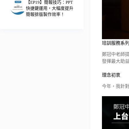
【EP19】簡報技巧：PPT
快捷鍵運用，大幅度提升
簡報排版製作效率！
培訓服務系
鄭冠中老師
發揮最大助
理念初衷
今年，我針