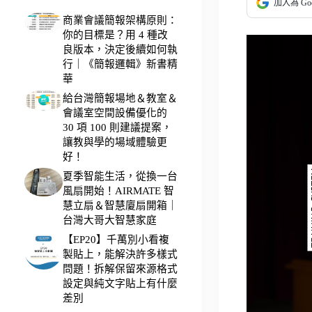
加入為 Go
商業會議簡報架構原則：
你的目標是？用 4 種改
良版本，決定後續如何執
行｜《簡報邏輯》新書精
華
給台灣簡報場地＆教室＆
會議室空間設備優化的
30 項 100 則建議提案，
讓教與學的場域體驗更
好！
夏季智能生活，從換一台
風扇開始！AIRMATE 智
慧立扇＆智慧廈扇開箱｜
台灣大哥大智慧家庭
【EP20】千萬別小看複
製貼上，能解決許多樣式
問題！拆解保留來源格式
設定與純文字貼上有什麼
差別