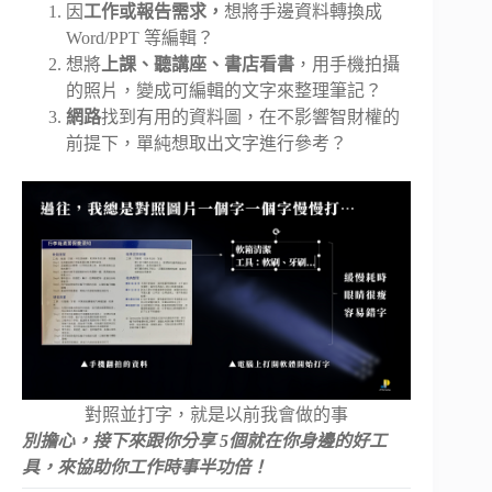
因
工作或報告需求，
想將手邊資料轉換成
Word/PPT 等編輯？
想將
上課、聽講座、書店看書
，用手機拍攝
的照片，變成可編輯的文字來整理筆記？
網路
找到有用的資料圖，在不影響智財權的
前提下，單純想取出文字進行參考？
對照並打字，就是以前我會做的事
別擔心，接下來跟你分享 5個就在你身邊的好工
具，來協助你工作時事半功倍！