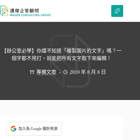
跳
至
主
要
內
容
【辦公室必學】你還不知道「複製圖片的文字」嗎？一
個字都不用打，就能把所有文字取下來編輯！
專欄文章
2019 年 8 月 8 日
加入為 Google 偏好來源