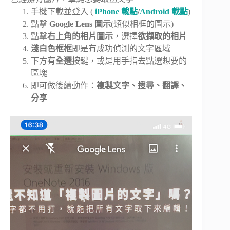
手機下載並登入 (
iPhone 載點
/
Android 載點
)
點擊
Google Lens 圖示
(類似相框的圖示)
點擊
右上角的相片圖示
，選擇
欲擷取的相片
淺白色框框
即是有成功偵測的文字區域
下方有
全選
按鍵，或是用手指去點選想要的
區塊
即可做後續動作：
複製文字、搜尋、翻譯、
分享