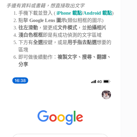
手邊有資料或書籍，想直接取出文字
手機下載並登入 (
iPhone 載點
/
Android 載點
)
點擊
Google Lens 圖示
(類似相框的圖示)
往左滑動
，變更成
文件模式
，並
拍攝相片
淺白色框框
即是有成功偵測的文字區域
下方有
全選
按鍵，或是
用手指去點選
想要的
區塊
即可做後續動作：
複製文字、搜尋、翻譯、
分享