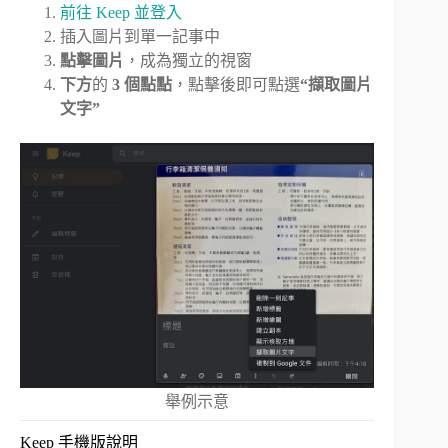
前往 Keep 並登入
插入圖片到單一記事中
點擊圖片
，成為獨立的視窗
下方
的
3 個點點
，點擊後即可點選
“擷取圖片
文字”
舉例示意
Keep 手機版說明