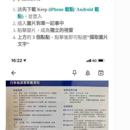
請
先下載 Keep (
iPhone 載點
/
Android 載
點
)
，並登入
插入
圖片到單一記事中
點擊圖片，成為
獨立的視窗
上方
的
3 個點點
，點擊後即可點選
”擷取圖片
文字”