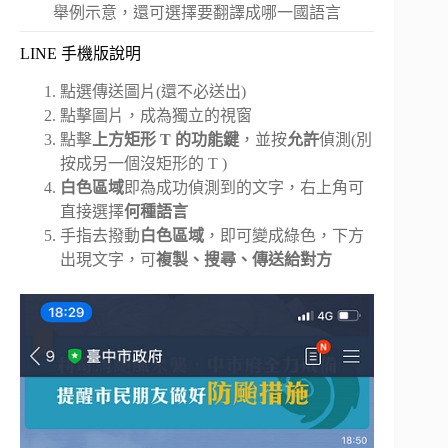
舉例示意，還可選擇要翻譯成哪一國語言
LINE 手機版說明
點選傳送圖片(還不必送出)
點擊圖片，成為獨立的視窗
點擊
上方矩形 T 的功能鍵
，並按
允許
偵測(別
按成另一個沒矩形的 T )
白色區域
即為成功偵測到的文字，右上角可
直接選擇
何種語言
手指去撥動
白色區域
，即可變成綠色，下方
出現文字，可
複製、搜尋、傳送給對方